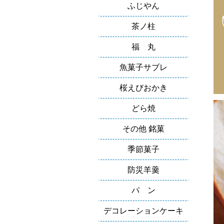
ふじやん
茶ノ柱
福 丸
魚菓子サブレ
桜えびおかき
どら焼
その他 銘菓
季節菓子
防災羊羹
パ ン
デコレーションケーキ