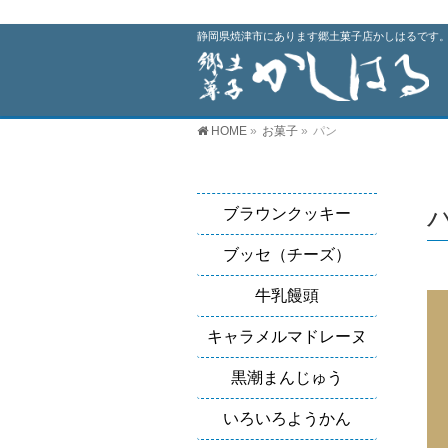
静岡県焼津市にあります郷土菓子店かしはるです。
HOME
»
お菓子
»
パン
ブラウンクッキー
ブッセ（チーズ）
牛乳饅頭
キャラメルマドレーヌ
黒潮まんじゅう
いろいろようかん