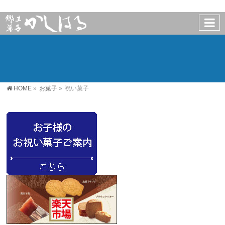
HOME
»
お菓子
»
祝い菓子