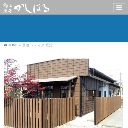
HOME
»
豆治
メディア
豆治