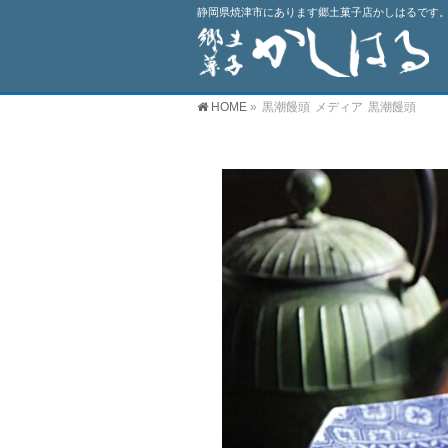
静岡県焼津市にあります郷土菓子店かしはるです。
HOME
»
黒潮饅頭
メディア
黒潮饅頭