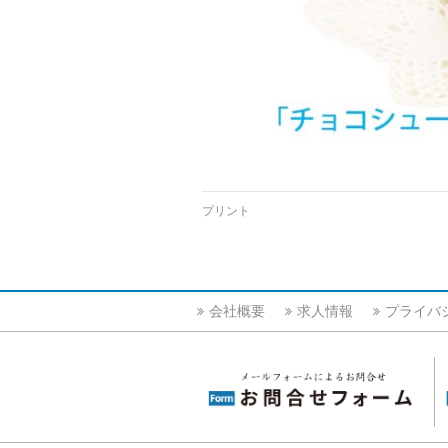
プリント
会社概要
求人情報
プライバ