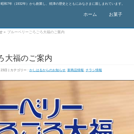
昭和7年（1932年）から創業し、焼津の歴史とともにみなさまに親しまれています。
ホーム
お菓子
せ
»
ブルーベリーごろごろ大福のご案内
ろ大福のご案内
月23日
カテゴリー :
かしはるからのお知らせ
,
新商品情報
,
チラシ情報