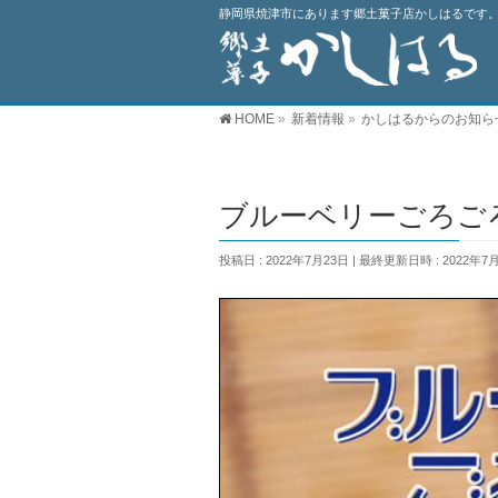
静岡県焼津市にあります郷土菓子店かしはるです。
HOME
»
新着情報
»
かしはるからのお知ら
ブルーベリーごろご
投稿日 : 2022年7月23日
最終更新日時 : 2022年7